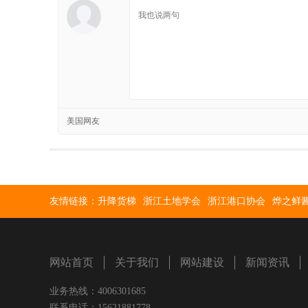
美国网友
友情链接：
升降货梯
浙江土地学会
浙江港口协会
烨之鲜
网站首页
关于我们
网站建设
新闻资讯
业务热线：4006301685
联系电话：15621881778