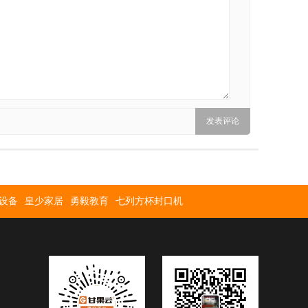
设备
皇少家居
勇毅教育
七列方杯封口机