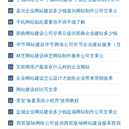
嘉兴企业网站建设多少钱嘉兴网站制作公司甘果云
08
手机网站如此重要你不得不做了解
09
那曲网站建设公司甘果云提供那曲企业建站多少钱
10
毕节网站建设毕节网络公司毕节企业建站服务（甘
11
果云网站建设服务）
林芝网站建设林芝网站制作服务公司甘果云
12
互联网用户最喜欢什么样的企业网站
13
企业网站建设怎么设计才能给企业带来营销效果
14
网站建设好比写文章
15
景安“备案系统小程序”使用教程
16
盐城企业网站建设多少钱盐城网站制作公司甘果云
17
西双版纳网络公司提供西双版纳网站建设服务西双
18