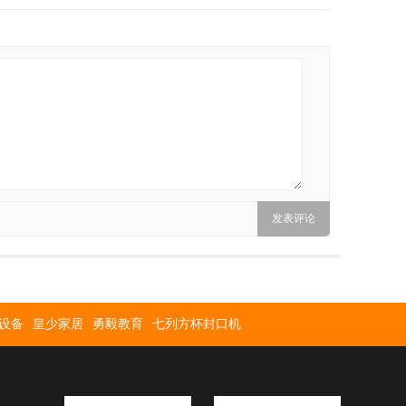
设备
皇少家居
勇毅教育
七列方杯封口机