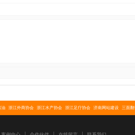
酱油
浙江外商协会
浙江水产协会
浙江足疗协会
济南网站建设
三面翻
案例中心
合作伙伴
在线留言
联系我们