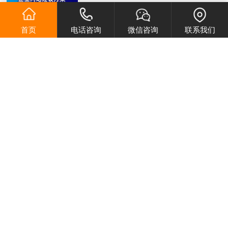
一部分，更能表明一个公司的形象，…
时间：2022-10-12
首页
电话咨询
微信咨询
联系我们
想要做企业官网的老板们，公司网站到底需要有哪些功能？
很多公司在建设公司网站之前，都会有
一个疑问：我又不是专业做网站的技…
时间：2022-10-12
结合公司的业务内容看下您的公司网站适合什么样的布局？
企业的类型不同，网站的性质也不一
样，其布局的选择当然也不一样。选
择…
时间：2022-10-12
一般情况下网站设计需要注意什么事项？
现如今，随着互联网的瞬息万变，不少
人在做网站制作的时候，常常都是缺…