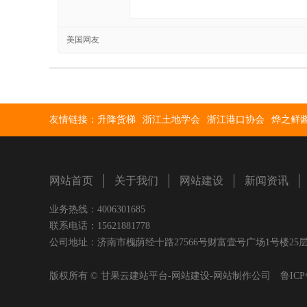
美国网友
友情链接：
升降货梯
浙江土地学会
浙江港口协会
烨之鲜
网站首页
关于我们
网站建设
新闻资讯
业务热线：4006301685
联系电话：15621881778
公司地址：济南市槐荫经十路27566号财富壹号广场1号楼25层 E-Ma
版权所有 © 甘果云建站平台-网站建设-网站制作公司
鲁ICP