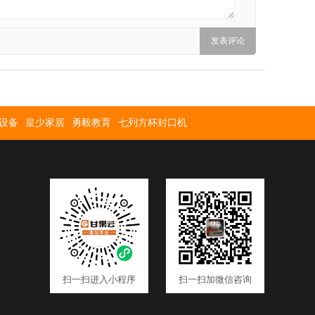
设备
皇少家居
勇毅教育
七列方杯封口机
扫一扫进入小程序
扫一扫加微信咨询