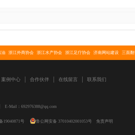
酱油
浙江外商协会
浙江水产协会
浙江足疗协会
济南网站建设
三面翻
案例中心
合作伙伴
在线留言
联系我们
il：692976388@qq.com
备19040871号
鲁公网安备 37010402001053号
免责声明